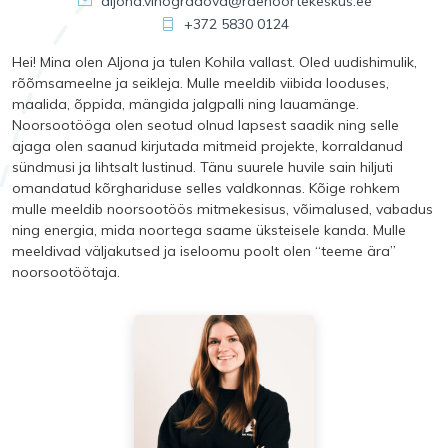
aljona.vinogradova@raenoortekeskus.ee
+372 5830 0124
Hei! Mina olen Aljona ja tulen Kohila vallast. Oled uudishimulik,
rõõmsameelne ja seikleja. Mulle meeldib viibida looduses,
maalida, õppida, mängida jalgpalli ning lauamänge.
Noorsootööga olen seotud olnud lapsest saadik ning selle
ajaga olen saanud kirjutada mitmeid projekte, korraldanud
sündmusi ja lihtsalt lustinud. Tänu suurele huvile sain hiljuti
omandatud kõrghariduse selles valdkonnas. Kõige rohkem
mulle meeldib noorsootöös mitmekesisus, võimalused, vabadus
ning energia, mida noortega saame üksteisele kanda. Mulle
meeldivad väljakutsed ja iseloomu poolt olen “teeme ära”
noorsootöötaja.