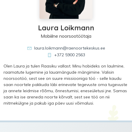
Laura Loikmann
Mobiilne noorsootöötaja
laura.loikmann@raenoortekeskus.ee
+372 5900 2563
Olen Laura ja tulen Raasiku vallast. Minu hobideks on laulmine,
raamatute lugemine ja lauamängude mängimine. Valisin
noorsootöö, sest see on suure missiooniga töö - selle kaudu
saan noortele pakkuda läbi erinevate tegevuste oma tugevuste
ja annete leidmise rõõmu, õnnestumisi, eneseületusi jne. Samas
saan ka ise areneda noorte kõrvalt, sest see töö on nii
mitmekülgne ja pakub iga päev uusi võimalusi.