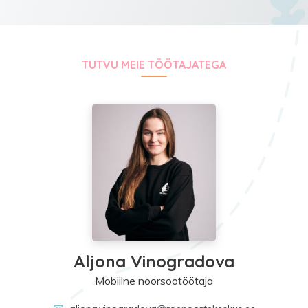
TUTVU MEIE TÖÖTAJATEGA
Aljona Vinogradova
Mobiilne noorsootöötaja