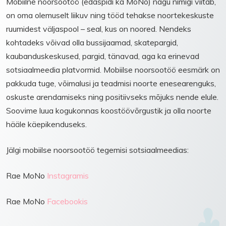
Mobiilne noorsootöö (edaspidi ka MoNo) nagu nimigi viitab,
on oma olemuselt liikuv ning tööd tehakse noortekeskuste
ruumidest väljaspool – seal, kus on noored. Nendeks
kohtadeks võivad olla bussijaamad, skatepargid,
kaubanduskeskused, pargid, tänavad, aga ka erinevad
sotsiaalmeedia platvormid. Mobiilse noorsootöö eesmärk on
pakkuda tuge, võimalusi ja teadmisi noorte enesearenguks,
oskuste arendamiseks ning positiivseks mõjuks nende elule.
Soovime luua kogukonnas koostöövõrgustik ja olla noorte
hääle käepikenduseks.
Jälgi mobiilse noorsootöö tegemisi sotsiaalmeedias:
Rae MoNo
Instagramis
Rae MoNo
Facebookis