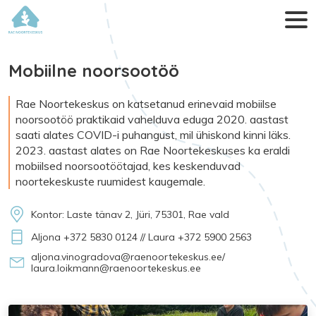
Rae Noortekeskus
Mobiilne noorsootöö
Rae Noortekeskus on katsetanud erinevaid mobiilse
noorsootöö praktikaid vahelduva eduga 2020. aastast
saati alates COVID-i puhangust, mil ühiskond kinni läks.
2023. aastast alates on Rae Noortekeskuses ka eraldi
mobiilsed noorsootöötajad, kes keskenduvad
noortekeskuste ruumidest kaugemale.
Kontor: Laste tänav 2, Jüri, 75301, Rae vald
Aljona +372 5830 0124 // Laura +372 5900 2563
aljona.vinogradova@raenoortekeskus.ee/
laura.loikmann@raenoortekeskus.ee